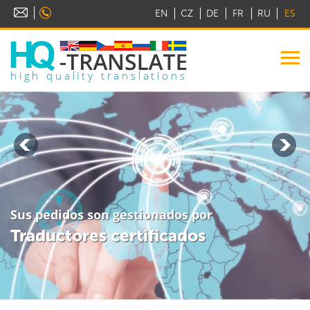
EN
CZ
DE
FR
RU
ES
high quality translations
Sus pedidos son gestionados por
Traductores certificados