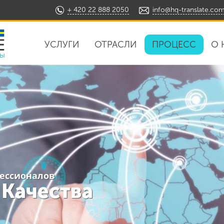
+ 420 22 888 2050
info@hq-translate.co
УСЛУГИ
ОТРАСЛИ
ПРОЦЕСС
О 
ды
фессионалов
 Качества