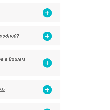
 родной?
ов в Вашем
ы?