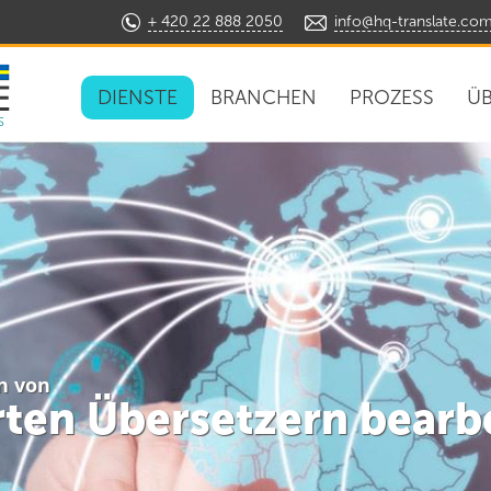
+ 420 22 888 2050
info@hq-translate.co
DIENSTE
BRANCHEN
PROZESS
ÜB
s
n von
erten Übersetzern bearb