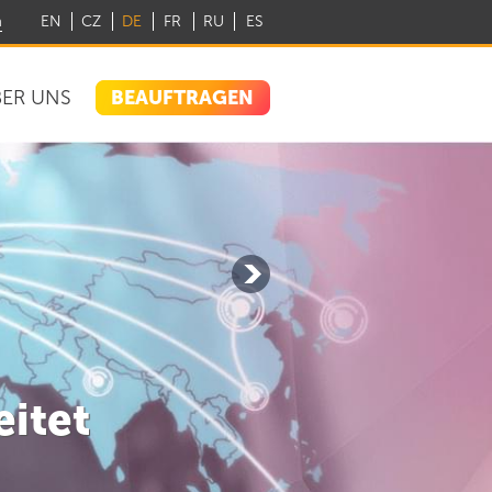
m
EN
CZ
DE
FR
RU
ES
BEAUFTRAGEN
ER UNS
eitet