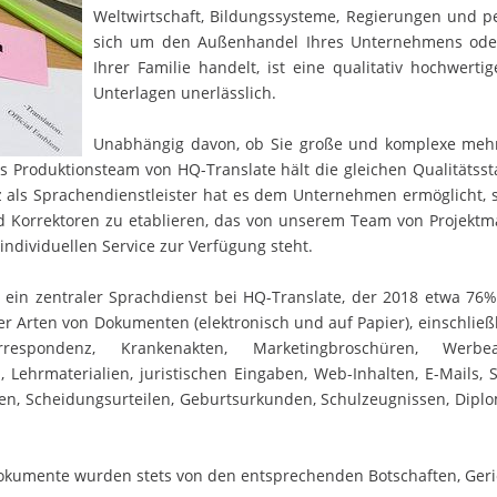
Weltwirtschaft, Bildungssysteme, Regierungen und 
sich um den Außenhandel Ihres Unternehmens oder
Ihrer Familie handelt, ist eine qualitativ hochwer
Unterlagen unerlässlich.
Unabhängig davon, ob Sie große und komplexe mehrs
Produktionsteam von HQ-Translate hält die gleichen Qualitätsst
nz als Sprachendienstleister hat es dem Unternehmen ermöglicht, s
d Korrektoren zu etablieren, das von unserem Team von Projektm
ndividuellen Service zur Verfügung steht.
in zentraler Sprachdienst bei HQ-Translate, der 2018 etwa 76%
ler Arten von Dokumenten (elektronisch und auf Papier), einschließ
respondenz, Krankenakten, Marketingbroschüren, Werbea
, Lehrmaterialien, juristischen Eingaben, Web-Inhalten, E-Mails
n, Scheidungsurteilen, Geburtsurkunden, Schulzeugnissen, Dipl
Dokumente wurden stets von den entsprechenden Botschaften, Ge