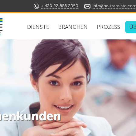
+ 420 22 888 2050
info@hq-translate.co
DIENSTE
BRANCHEN
PROZESS
ÜB
s
en von
erten Übersetzern bearb