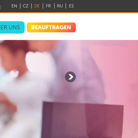
m
EN
CZ
DE
FR
RU
ES
BEAUFTRAGEN
ER UNS
eitet