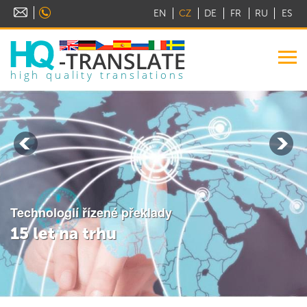
EN
CZ
DE
FR
RU
ES
high quality translations
Technologií řízené překlady
15 let na trhu