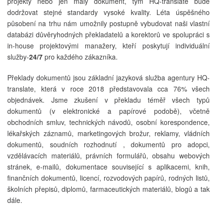
projekty nebo jen malý dokument, tým HQ-translate bude
dodržovat stejné standardy vysoké kvality. Léta úspěšného
působení na trhu nám umožnily postupně vybudovat naši vlastní
databázi důvěryhodných překladatelů a korektorů ve spolupráci s
in-house projektovými manažery, kteří poskytují individuální
služby-
24/7
pro každého zákazníka.
Překlady dokumentů jsou základní jazyková služba agentury HQ-
translate, která v roce 2018 představovala cca 76% všech
objednávek. Jsme zkušení v překladu téměř všech typů
dokumentů (v elektronické a papírové podobě), včetně
obchodních smluv, technických návodů, osobní korespondence,
lékařských záznamů, marketingových brožur, reklamy, vládních
dokumentů, soudních rozhodnutí , dokumentů pro adopci,
vzdělávacích materiálů, právních formulářů, obsahu webových
stránek, e-mailů, dokumentace související s aplikacemi, knih,
finančních dokumentů, licencí, rozvodových papírů, rodných listů,
školních přepisů, diplomů, farmaceutických materiálů, blogů a tak
dále.